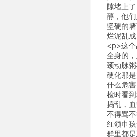
隙堵上了
醇，他们
坚硬的墙
烂泥乱成
<p>这
全身的，
颈动脉粥
硬化那是
什么危害
检时看到
捣乱，血
不得骂不
红领巾孩
群里都是