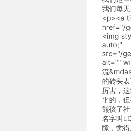
我们每天
<p><a 
href="/
<img sty
auto;"
src="/g
alt="" 
流&md
的砖头表
厉害，这
平的，但
熊孩子社群
名字叫L
隙，觉得