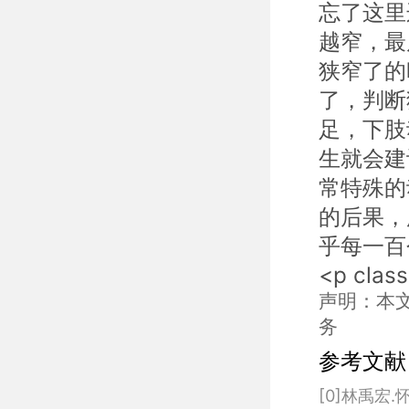
忘了这里
越窄，最
狭窄了的
了，判断
足，下肢
生就会建
常特殊的
的后果，
乎每一百
<p clas
声明：本
务
参考文献
[0]林禹宏