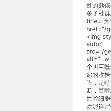
乱的熊孩
多了社群
title=
href="/
<img sty
auto;"
src="/g
alt="" 
个叫巨噬
怨的收拾
吃，是特
断，巨噬
巨噬细胞
烂泥连尸