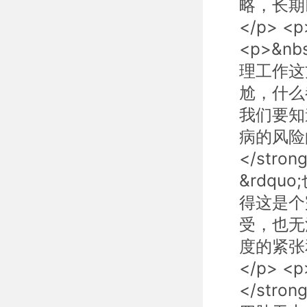
略，长期
</p> <
<p>&n
理工作这
尬，什么
我们要知
病的风险的
</stro
&rdq
得这是个
受，也无
度的紧张
</p> 
</str