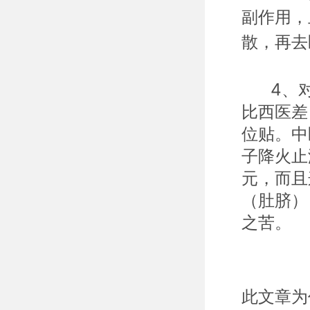
副作用，
散，再去
4、对
比西医差
位贴。中
子降火止
元，而且
（肚脐）
之苦。
此文章为