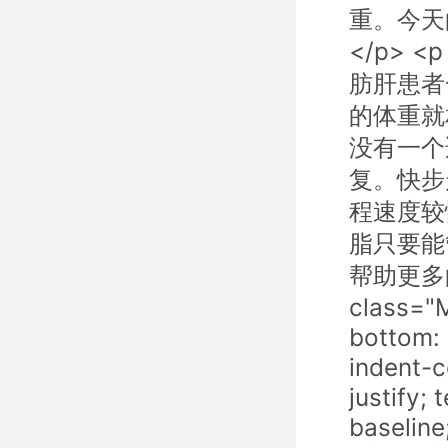
重。今天
</p> 
肪肝患者
的体重就
没有一个
复。快步
程速度较慢
脂只要能
帮助更多的人
class="
bottom: 
indent-c
justify; 
baseline;