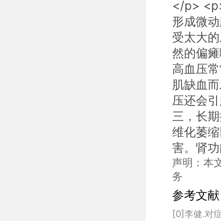
</p>
形成微动
受太大的
然的偏瘫
高血压常
肌缺血而
压还会引
三，长期
维化萎缩
害。肾功能衰
声明：本
务
参考文献
[0]李健.对