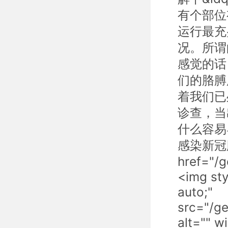
有个部位
运行最充
况。所谓
感觉的话
们的胳膊
着我们已
诊查，当
什么容易导
感染新冠
href="/
<img sty
auto;"
src="/g
alt="" 