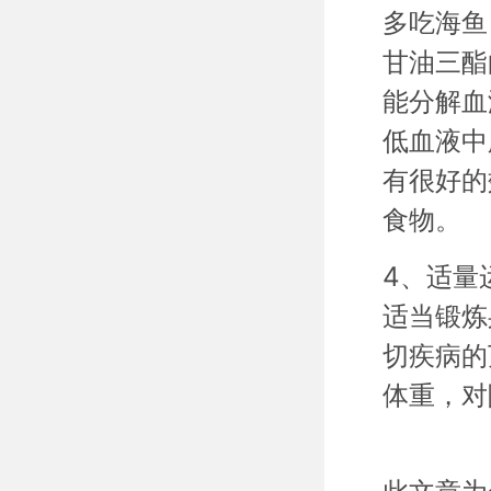
多吃海鱼
甘油三酯
能分解血
低血液中
有很好的
食物。
4、适量
适当锻炼
切疾病的
体重，对