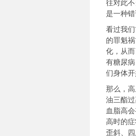
往对此不
是一种错
看过我们
的罪魁祸
化，从而
有糖尿病
们身体开
那么，高
油三酯过
血脂高会
高时的症
歪斜、四