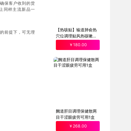
确保客户收到的货
上同样主流新品一
【热咳贴】输道肺俞热
好的前提下，可无理
穴位调理贴风热咳嗽贴1
盒
￥
180
.00
阙道肝目调理保健散两
目干涩眼疲劳可用1盒
￥
268
.00