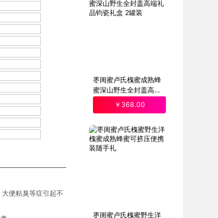
枣闺蜜卢氏槐蜜成熟蜂
蜜深山野生全封盖高端
礼品钧瓷礼盒 2罐装
￥
368
.00
、大便粘臭等症引起不
枣闺蜜卢氏槐蜜野生洋