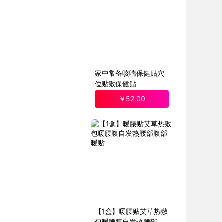
家中常备咳喘保健贴穴
位贴敷保健贴
￥
52
.00
【1盒】暖腰贴艾草热敷
包暖腰腹自发热腰部腹