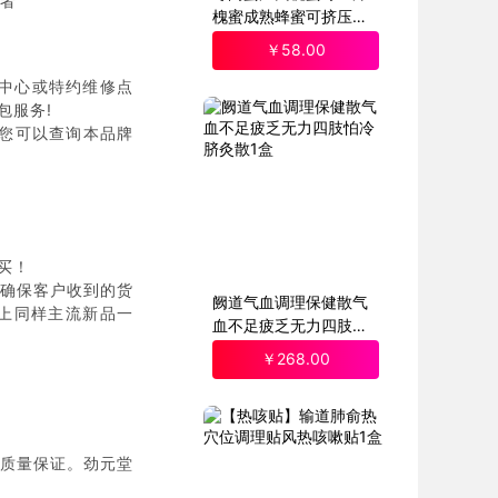
整者
槐蜜成熟蜂蜜可挤压便
携装随手礼
￥
58
.00
中心或特约维修点
包服务!
)您可以查询本品牌
买！
确保客户收到的货
阙道气血调理保健散气
上同样主流新品一
血不足疲乏无力四肢怕
冷脐灸散1盒
￥
268
.00
质量保证。劲元堂