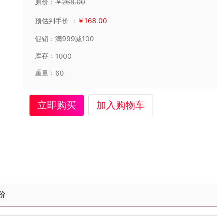
原价：
￥
268
.00
预估到手价
：
￥
168
.00
促销：
满999减100
库存：
1000
重量：
60
立即购买
加入购物车
价