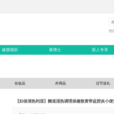
热
健康视听
康博士
新人专享
化妆品
外用品
过节送礼
【妇保清热利湿】阙道湿热调理保健散黄带盆腔炎小便