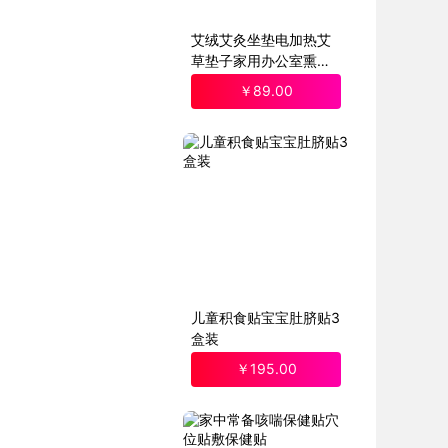
艾绒艾灸坐垫电加热艾
草垫子家用办公室熏蒸
热敷包坐灸臀部屁垫子
￥
89
.00
儿童积食贴宝宝肚脐贴3
盒装
￥
195
.00