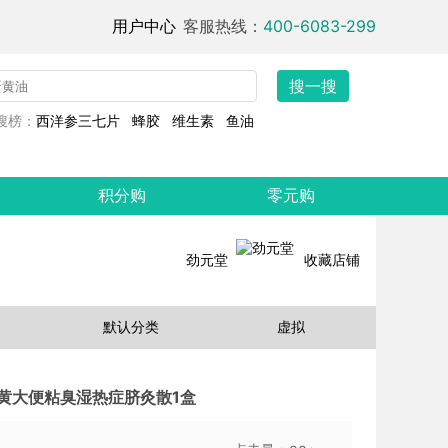
用户中心
客服热线：
400-6083-299
搜一搜
搜榜：
西洋参三七片
蜂胶
维生素
鱼油
积分购
零元购
劲元堂
收藏店铺
默认分类
虚拟
黄大便粘臭湿热症脐灸散1盒