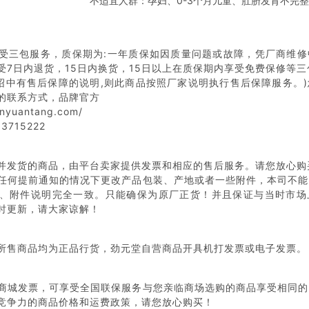
不适宜人群：
孕妇、0-3个月儿童、肚脐发育不完
受三包服务，质保期为:一年质保如因质量问题或故障，凭厂商维修
受7日内退货，15日内换货，15日以上在质保期内享受免费保修等三
介绍中有售后保障的说明,则此商品按照厂家说明执行售后保障服务。
的联系方式，品牌官方
inyuantang.com/
3715222
并发货的商品，由平台卖家提供发票和相应的售后服务。请您放心购
任何提前通知的情况下更改产品包装、产地或者一些附件，本司不能
、附件说明完全一致。只能确保为原厂正货！并且保证与当时市场
时更新，请大家谅解！
所售商品均为正品行货，劲元堂自营商品开具机打发票或电子发票。
商城发票，可享受全国联保服务与您亲临商场选购的商品享受相同的
竞争力的商品价格和运费政策，请您放心购买！