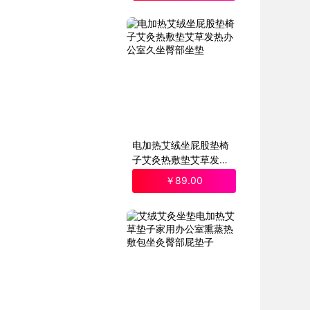
电加热艾绒坐屁股垫椅
子艾灸热敷垫艾草发热
办公室久坐臀部坐垫
￥
89
.00