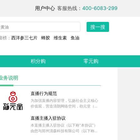
用户中心
客服热线：
400-6083-299
搜一搜
搜榜：
西洋参三七片
蜂胶
维生素
鱼油
积分购
零元购
业务说明
直播行为规范
为加强直播内容管理，弘扬社会主义核心
价值观，营造清朗网络空间，劲元堂（平
台）运营者郑州清森科技有限公司（以下
简称“公司”）依据《互联网直播服务管理
直播主播入驻协议
规定》《网络表演经营活动管理办法》等
本直播主播入驻协议（以下称“本协议”）
法律法规及平台规则，制定本规范。
由您与郑州清森科技有限公司（以下称“
公司”或“本公司”）签订。为更好地向您