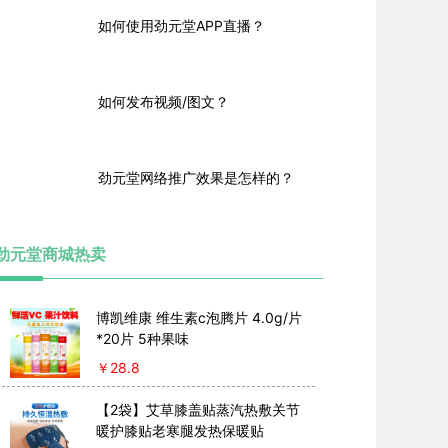
提供服务，请您务必在使用本公司提供的
如何使用劲元堂APP直播？
直播及相关服务前，认真阅读并充分理解
本协议的全部内容，特别是涉及免除或者
限制责任的条款、权利许可和信息使用的
条款、同意开通和使用特殊单项服务的条
款、法律适用和争议解决条款等。其中，
如何发布视频/图文？
免除或者限制责任条款等重要内容将以加
粗形式提示您注意，您应重点阅读。
劲元堂网络推广效果是怎样的？
劲元堂商城热卖
博凯维康 维生素c泡腾片 4.0g/片
*20片 5种果味
￥
28.8
【2袋】艾草膝盖贴蒸汽热敷关节
暖护膝贴老寒腿发热保暖贴