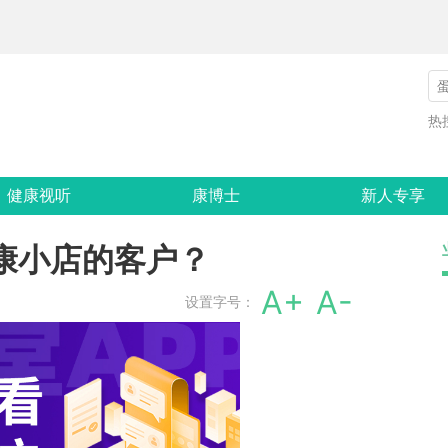
热
健康视听
康博士
新人专享
康小店的客户？
A+
A-
设置字号：