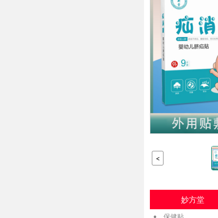
<
妙方堂
保健贴