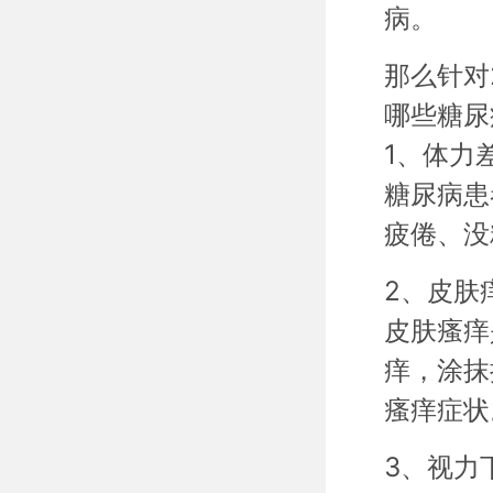
病。
那么针对
哪些糖尿
1、体力
糖尿病患
疲倦、没
2、皮肤
皮肤瘙痒
痒，涂抹
瘙痒症状
3、视力