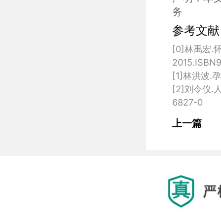
务
参考文献
[0]林禹宏
2015.ISBN9
[1]林洪波.
[2]刘令仪.
上一篇