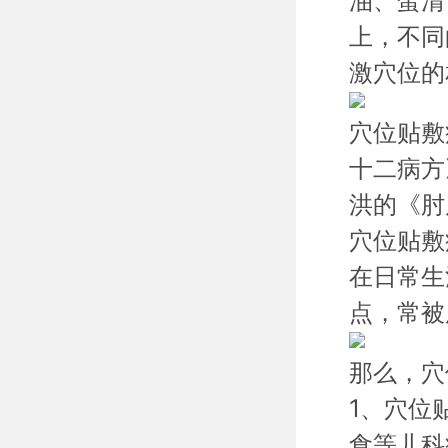
油、蛋清
上，不同
激穴位的
穴位贴敷
十二病方
洪的《肘
穴位贴敷
在日常生
点，常被
那么，穴
1、穴位
食等儿科