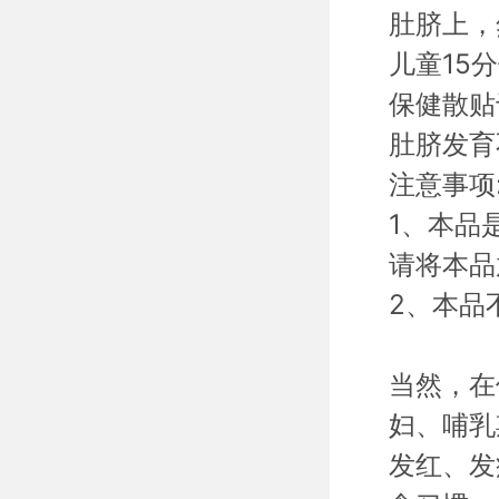
肚脐上，
儿童15
保健散贴
肚脐发育
注意事项
1、本品
请将本品
2、本品
当然，在
妇、哺乳
发红、发