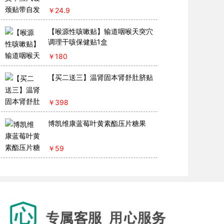
￥
24.9
【喉源性咳嗽贴】输道咽喉天突穴
调理干咳保健贴1盒
￥
180
【买二送三】温肾固本肾舒肚脐贴
￥
398
博凯维康蓝莓叶黄素酯压片糖果
￥
59