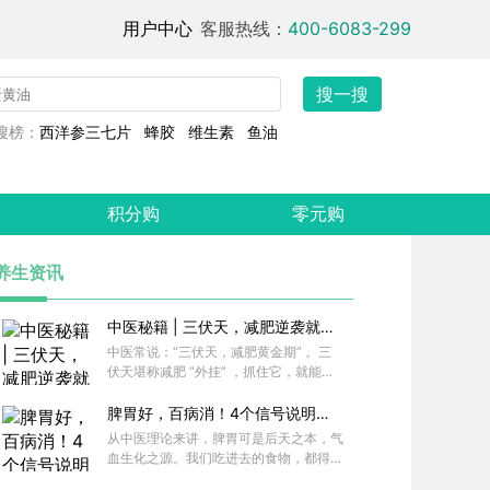
用户中心
客服热线：
400-6083-299
搜一搜
搜榜：
西洋参三七片
蜂胶
维生素
鱼油
积分购
零元购
养生资讯
中医秘籍 | 三伏天，减肥逆袭就靠
它
中医常说：“三伏天，减肥黄金期” 。三
伏天堪称减肥 “外挂” ，抓住它，就能悄
悄变瘦。为啥三伏天适合减肥呢？
脾胃好，百病消！4个信号说明你
的脾胃该养了
从中医理论来讲，脾胃可是后天之本，气
血生化之源。我们吃进去的食物，都得靠
脾胃的运化功能，才能转化为营养物质，