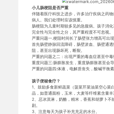
小儿肠梗阻是否严重
伴随着医疗科技之进步，许多治疗疾病之药物
病人。我们处理时应该慎重。
肠梗阻为儿童时期较多见的急腹病。孩子消化
完全性与完全性之分，其严重程度不可忽视。
严重问题
一
.梗阻时间长了肠壁张力增高可出
首先肠壁静脉回流障碍，肠壁淤血、肠壁通透
阻，甚至出现肠坏死，断裂。
严重的问题之二：出现严重的毒血症甚至中毒
重度问题
三
:肠膨胀发生，重度肠膨胀甚至会
严重的问题
四
:体液，电解质丧失，酸碱平衡
孩子便秘食疗？
1、鼓励多食新鲜蔬菜（菠菜芹菜油菜空心菜
品，如普通面粉，玉米，大麦等纤维素含量丰
2、忌冰淇淋，奶酪，精米，香蕉和胡萝卜不
剧。
3、注意每天为孩子补充充足的水分。