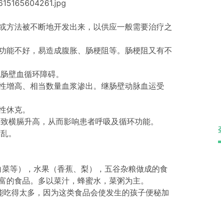
或方法被不断地开发出来，以供应一般需要治疗之
功能不好，易造成腹胀、肠梗阻等。肠梗阻又有不
现肠壁血循环障碍。
性增高、相当数量血浆渗出。继肠壁动脉血运受
性休克。
导致横膈升高，从而影响患者呼吸及循环功能。
紊乱。
白菜等），水果（香蕉、梨），五谷杂粮做成的食
富的食品。多以菜汁，蜂蜜水，菜粥为主。
能吃得太多，因为这类食品会使发生的孩子便秘加