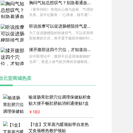
输送到全身各处，滋养我们的身体。就好
胸闷气短总想叹气？别急着通血管
比脾胃是身体里的“加工厂”，把食物这个
，先补这个气
《黄帝内经》有指出心痛与血瘀、气滞的
“原材料”加工成身体能用的“能量”。要是
关系，其中记载有："心痹者，脉不通"以
脾胃功能弱了，“加工厂”效率降低，营养
及"寒气入经而稽迟，泣而不行……故卒
供应不足，身体各个器官就像缺了油的机
然而痛"。
听说按摩可以促进肠梗阻排气是真
器，运转不顺畅，各种问题也就找上来了
的吗？该怎么做？
为了促进肠梗阻的快速排气，可以采用局
。
部按摩的方式，将手置于腹部并顺时针进
行按摩，这样可以有效地促进冷气的排出
。如果患者出现腹痛的话，应该用手指按
揉开腹部这四个穴位，才知道自己
压肚脐或者脐中穴，使气体能够从脐部或
憋了多少浊气！气顺了，人年轻！
在中医理论中，腹部不仅是容纳食物的“
中脘穴出来。在进行穴位按摩时，需要遵
仓库”，更是人体气机升降的关键枢纽。
循医生的指导，以达到调节的目的。按摩
一旦气机不畅，浊气淤积腹部，会让腹部
之后需要休息一会，再继续进行治疗，如
膨隆显老，更会阻碍气血运行，引发各种
果没有时间的话，还要等一会儿，这样才
劲元堂商城热卖
亚健康症状。
能更好地恢复健康。
输道肠胃肚脐穴位调理保健贴积食
贴大便不畅肚脐贴消积通便贴1盒
￥
180
【1盒】艾草蒸汽暖颈贴带自发热
艾灸颈椎热敷护颈贴