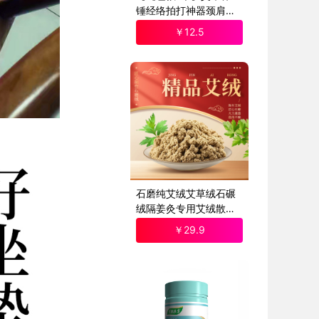
锤经络拍打神器颈肩锤
背拍八虚拍子艾灸捶按
￥
12
.5
摩敲打棒筋
石磨纯艾绒艾草绒石碾
绒隔姜灸专用艾绒散装
家用美容院
￥
29
.9