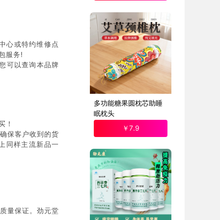
中心或特约维修点
包服务!
)您可以查询本品牌
多功能糖果圆枕芯助睡
眠枕头
买！
￥
7
.9
确保客户收到的货
上同样主流新品一
质量保证。劲元堂