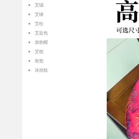
艾绒
艾锤
艾柱
艾盐包
加热帽
艾枕
坐垫
冰丝枕