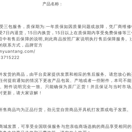
产品名称：
受三包服务，质保期为:一年质保如因质量问题或故障，凭厂商维修
受7日内退货，15日内换货，15日以上在质保期内享受免费保修等三
介绍中有售后保障的说明,则此商品按照厂家说明执行售后保障服务。
的联系方式，品牌官方
inyuantang.com/
3715222
并发货的商品，由平台卖家提供发票和相应的售后服务。请您放心购
任何提前通知的情况下更改产品包装、产地或者一些附件，本司不能
、附件说明完全一致。只能确保为原厂正货！并且保证与当时市场
时更新，请大家谅解！
所售商品均为正品行货，劲元堂自营商品开具机打发票或电子发票。
商城发票，可享受全国联保服务与您亲临商场选购的商品享受相同的