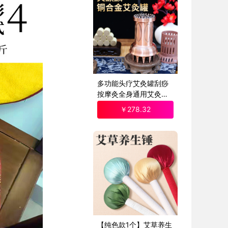
多功能头疗艾灸罐刮痧
按摩灸全身通用艾灸盒
家用熏蒸仪器具美容院
￥
278
.32
【纯色款1个】艾草养生