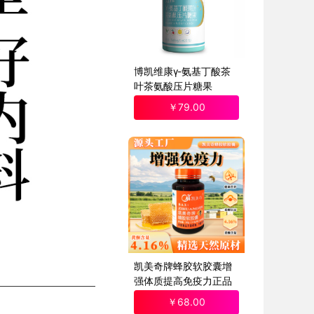
博凯维康γ-氨基丁酸茶
叶茶氨酸压片糖果
￥
79
.00
凯美奇牌蜂胶软胶囊增
强体质提高免疫力正品
￥
68
.00