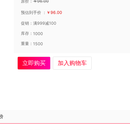
原价：
￥
96
.00
预估到手价
：
￥
96
.00
促销：
满999减100
库存：
1000
重量：
1500
立即购买
加入购物车
价