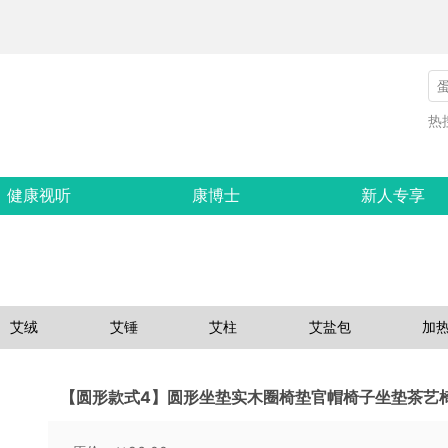
热
健康视听
康博士
新人专享
艾绒
艾锤
艾柱
艾盐包
加
【圆形款式4】圆形坐垫实木圈椅垫官帽椅子坐垫茶艺