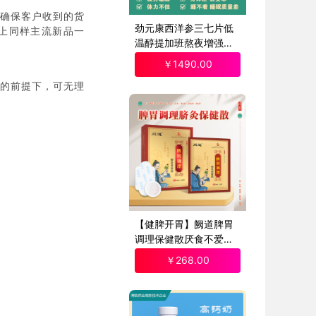
确保客户收到的货
劲元康西洋参三七片低
上同样主流新品一
温醇提加班熬夜增强免
疫专用5瓶装
￥
1490
.00
好的前提下，可无理
【健脾开胃】阙道脾胃
调理保健散厌食不爱吃
饭消化不良脾虚腹泻脐
￥
268
.00
灸散1盒