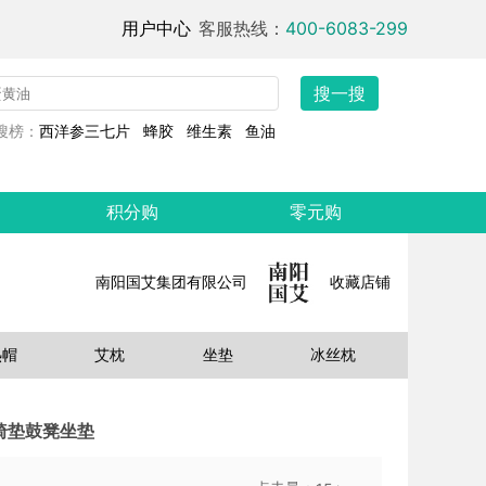
用户中心
客服热线：
400-6083-299
搜一搜
搜榜：
西洋参三七片
蜂胶
维生素
鱼油
积分购
零元购
南阳国艾集团有限公司
收藏店铺
热帽
艾枕
坐垫
冰丝枕
椅垫鼓凳坐垫