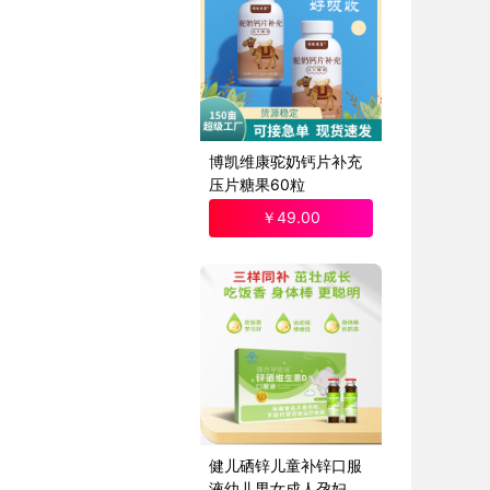
博凯维康驼奶钙片补充
压片糖果60粒
￥
49
.00
健儿硒锌儿童补锌口服
液幼儿男女成人孕妇非