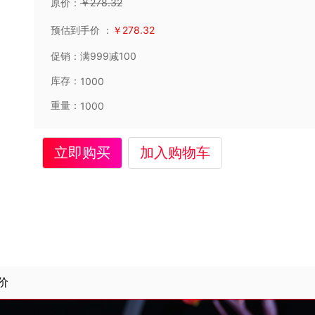
原价：
￥
278
.32
预估到手价
：
￥
278
.32
促销：
满999减100
库存：
1000
重量：
1000
立即购买
加入购物车
价