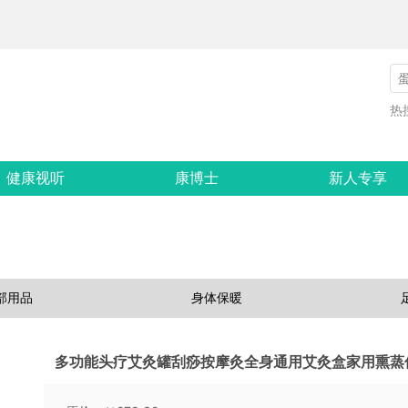
热
健康视听
康博士
新人专享
部用品
身体保暖
多功能头疗艾灸罐刮痧按摩灸全身通用艾灸盒家用熏蒸