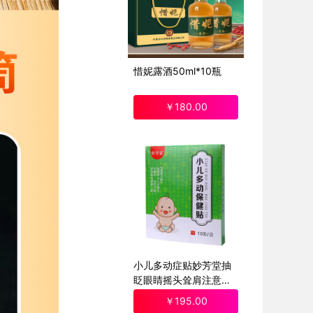
惜妮露酒50ml*10瓶
￥
180
.00
小儿多动症贴妙芳堂抽
眨眼睛摇头耸肩注意力
不集中多动贴3盒装
￥
195
.00