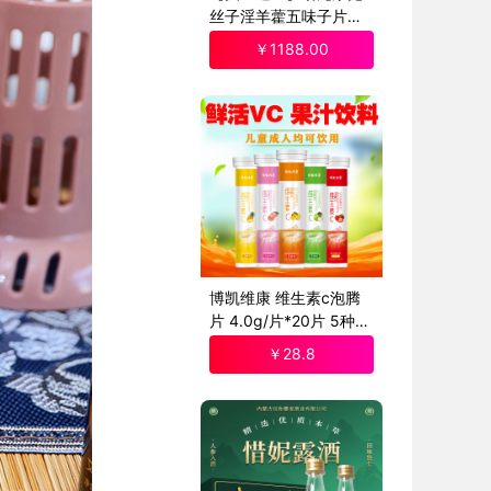
丝子淫羊藿五味子片缓
解体力疲劳内调滋补
￥
1188
.00
博凯维康 维生素c泡腾
片 4.0g/片*20片 5种果
味
￥
28
.8