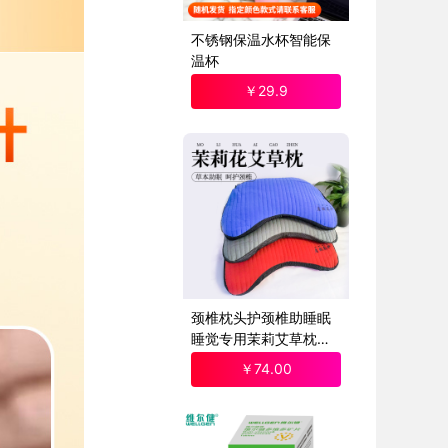
不锈钢保温水杯智能保
温杯
￥
29
.9
颈椎枕头护颈椎助睡眠
睡觉专用茉莉艾草枕芯
单人成人枕
￥
74
.00