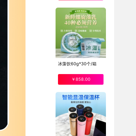
冰藻饮60g*30个/箱
￥
858
.00