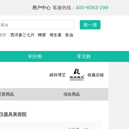
用户中心
客服热线：
400-6083-299
搜一搜
搜榜：
西洋参三七片
蜂胶
维生素
鱼油
积分购
零元购
嵘祥博艾
收藏店铺
足部用品
综合用品
仪器具美容院