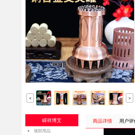
<
>
嵘祥博艾
商品详情
用户评
颈部用品