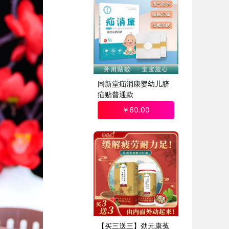
同新堂疝消康婴幼儿脐
疝贴普通款
￥
60
.00
【买三送三】劲元康菟