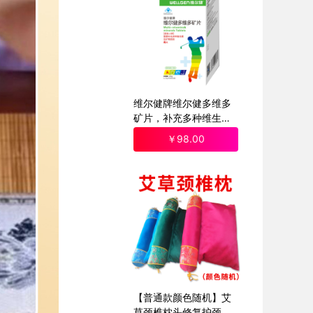
维尔健牌维尔健多维多
矿片，补充多种维生素
、矿物质
￥
98
.00
【普通款颜色随机】艾
草颈椎枕头修复护颈椎