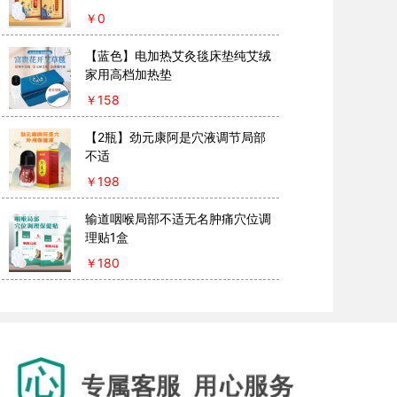
口舌生疮脐灸散
￥
0
【蓝色】电加热艾灸毯床垫纯艾绒
家用高档加热垫
￥
158
【2瓶】劲元康阿是穴液调节局部
不适
￥
198
输道咽喉局部不适无名肿痛穴位调
理贴1盒
￥
180