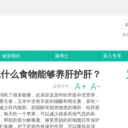
热
健康视听
康博士
新人专享
吃什么食物能够养肝护肝？
A+
A-
设置字号：
，消耗了很多能量，起床应该及时给肝脏补充营养，
替主食，玉米中含有丰富的烟酸和维生素，多吃一
减少肝内脂肪、胆固醇等脂类物质的堆积，给肝脏
，每天吃一个苹果，可以减少很多疾病气息的风
，帮助肝脏分解毒素。修复受损的肝细胞日常保护
杞多糖，对于肝损伤有保护作用，可以降低血清