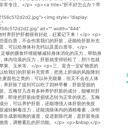
。</p> <p><a title="肝不好怎么办？早
2156c512d2d2.jpg"><img style="display:
;"
156c512d2d2.jpg" alt="" width="444"
以下四类食物对养肝护肝都很有好处，赶紧记下来！</p> <p>
些蛋白质，不会伤害我们的肝脏，还能给肝脏补充
蛋，可以给身体补充钙以及蛋白质等。</p>
的食物，足够的膳食纤维能够减轻身体消化的压力，帮助身
，体内垃圾的压力，肝脏就变得轻松了，胆汁也就
果、玉米等。</p> <p>三、富含一定矿物质的
以给我们的肝脏补充营养，把患上肝病的风险降到
，吃全麦面包之类的，可以补充能量，但又不会在人体
，养肝除了提到可以吃了四种早餐，肝脏受损的
脏。五梅甘几含有多种养护肝脏的成分，能够对肝
撑，即使把肝脏由受损状态转为正常的状态。五梅
成分，可以养护肝脏，还能增强人体肝脏的免疫
脏减轻解毒压力，还能清除体内的酒精毒素，决明
脏生成新细胞的速度，促进新陈代谢，是肝脏免疫
调整紊乱的肝功能。</p> <p>&nbsp;</p>