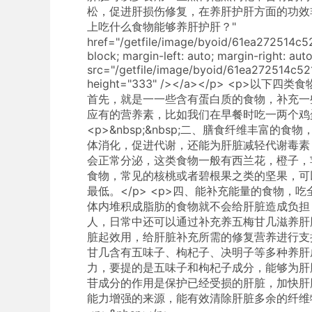
松，促进肝损伤修复，在养肝护肝方面的功效非常专注
上吃什么食物能够养肝护肝？"
href="/getfile/image/byoid/61ea272514c5
block; margin-left: auto; margin-right: auto
src="/getfile/image/byoid/61ea272514c52
height="333" /></a></p> <p>
首先，就是一一些含有蛋白质的食物，补充一
应有的营养素，比如我们在早餐时吃一两个鸡
<p>&nbsp;&nbsp;二、膳食纤维丰富
体消化，促进代谢，还能为肝脏减轻代谢毒素
会正常分泌，这类食物一般有西兰花，橙子，苹
食物，常见的核桃或者碧根果之类的坚果，可
最低。</p> <p>四、能补充能量的食物
体内堆积成脂肪的食物就不会给肝脏造成负担
人，日常中还可以通过补充养五梅甘几滋养肝
脏起效用，给肝脏补充所需的修复营养进行支
甘几含有五味子、枸杞子、决明子等多种养肝
力，要提的是五味子和枸杞子成分，能够为肝
苷成分的作用是保护已经受损的肝脏，加快肝
能力增强的来源，能有效清除肝脏多余的纤维物质，