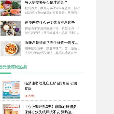
心烦意乱，咳嗽频频。此皆为心肺受燥邪
每天需要补多少硒才适合？
侵袭之象：肺为娇脏，喜润恶燥，冬日燥
提到养生，微量元素硒常常被忽视，但它
邪最易伤肺；心火易与燥邪勾结，上扰心
却是维持身体健康的重要元素。从增强免
神。此时，一味百合正是润燥清心的
疫力到保护心血管，从调节内分泌到延缓
衰老，硒的作用贯穿人体多个系统。然而
体质差吃什么好？饮食注意这些
，补硒并非“多多益善”，过量可能引发中
你是否常常感到疲惫不堪，稍微活动一下
毒，补少了又达不到效果。那么，每天究
就气喘吁吁？是否频繁被小感冒“光顾”，
竟补多少硒才适合？
身体仿佛失去了往日的活力？其实，体质
差并非不可改变，合理的饮食可以帮助我
喉咙总是痰多？养生好物—陈皮来
们改善体质，增强免疫力。
帮忙！
在中医理论中，陈皮其味辛、苦，性温，
主要归于脾经和肺经，其核心功效在于理
气健脾，燥湿化痰。早在千年前，《神农
本草经》已将其列为上品。陈皮的功效和
劲元堂商城热卖
作用，首先就在于它能缓解因气滞所致的
脘腹胀满、嗳气甚至疼痛，其辛散温通之
力，尤善疏理壅塞的脾胃之气。其次陈皮
能燥化体内湿邪，对于湿浊困脾引起的食
疝消康婴幼儿疝肚脐贴3盒装 硅凝
欲不振、大便溏泄效果显著。第三，能够
胶款
化解肺部与咽喉积聚的痰湿，改善咳嗽痰
多、胸闷不适，尤宜于白痰或粘痰难咯之
￥
225
症。
【心肝调理贴3贴】阙道心肝脐灸
保健心烦失眠燥扰不安 潮热盗汗