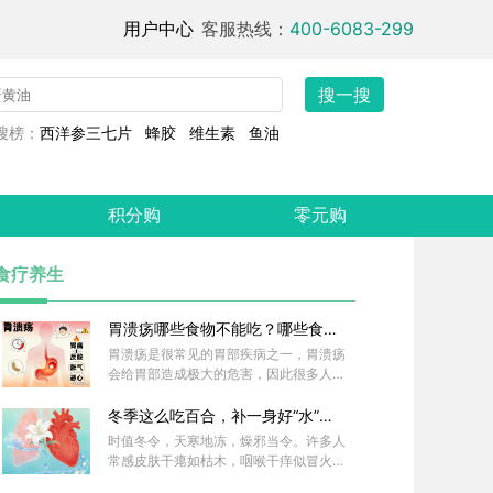
用户中心
客服热线：
400-6083-299
搜一搜
搜榜：
西洋参三七片
蜂胶
维生素
鱼油
积分购
零元购
食疗养生
胃溃疡哪些食物不能吃？哪些食物
又对改善胃溃疡有益？
胃溃疡是很常见的胃部疾病之一，胃溃疡
会给胃部造成极大的危害，因此很多人对
于胃溃疡的治疗不仅仅是服药，还会进行
食疗，那就问胃溃疡不可以吃哪些食物呢
冬季这么吃百合，补一身好“水”，
？胃溃疡的饮食有哪些？下面小编就为您
把肺润起来！
时值冬令，天寒地冻，燥邪当令。许多人
解读。
常感皮肤干瘪如枯木，咽喉干痒似冒火，
饮再多水也难解渴，夜间更是辗转反侧，