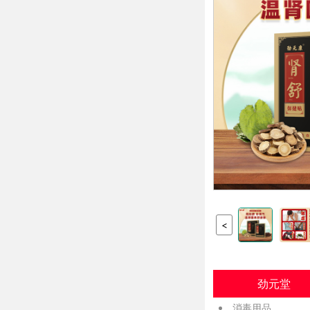
<
劲元堂
消毒用品