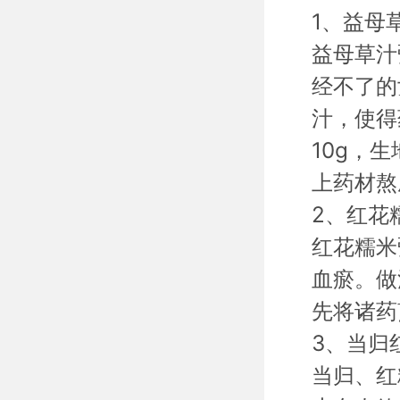
1、
益母
益母草汁
经不了的
汁，使得
10g，
上药材熬
2、红花
红花糯米
血瘀。做
先将诸药
3、当归
当归、红