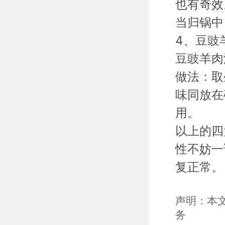
也有奇效
当归锅中
4、豆豉
豆豉羊肉
做法：取
味同放在
用。
以上的四
性不妨一
复正常。
声明：本
务