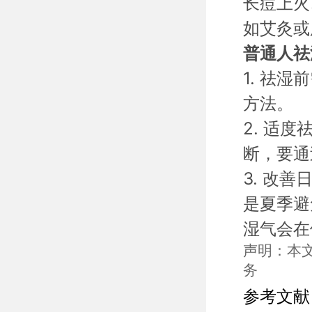
长痘上火
如艾灸或
普通人祛
1. 祛
方法。
2. 适
断，要通
3. 改
是夏季避
湿气会在
声明：本
务
参考文献