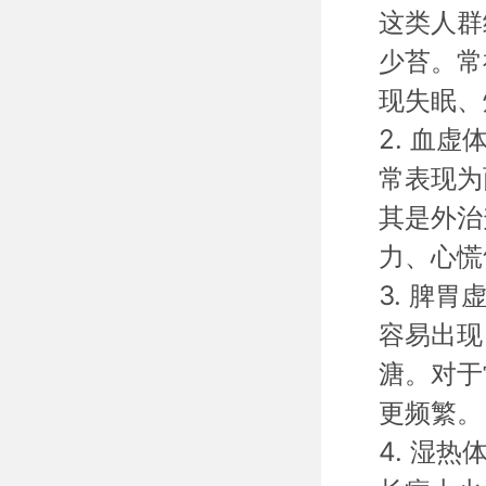
这类人群
少苔。常
现失眠、
2. 血虚
常表现为
其是外治
力、心慌
3. 脾胃
容易出现
溏。对于
更频繁。
4. 湿热