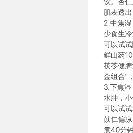
饮。杏仁
肌表透出
2.中焦
少食生冷
可以试试
鲜山药1
茯苓健脾
金组合”
3.下焦
水肿，小
可以试试
苡仁偏凉
煮40分