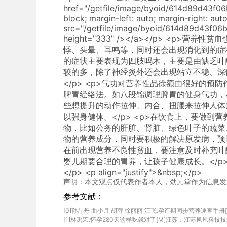
href="/getfile/image/byoid/614d89d43f06
block; margin-left: auto; margin-right: auto
src="/getfile/image/byoid/614d89d43f06b
height="333" /></a></p> <p
悸、头晕、耳鸣等，同时还会出现消化到的症
的症状主要表现为四肢吗木，主要是由缺乏叶
较的多，除了神经炎外还会出现站立不稳、深部
</p> <p>气功对营养性品徐额由很好的
脾胃经络法。如八段锦调理脾胃的健身气功，易筋经
些想提升的动作拉伸、内合、扭腰来拉伸人体
以强身健体。</p> <p>在饮食上，要做到
物，比如公务的肝脏、肾脏、绿色叶子的蔬菜
物的营养成分，同时要积极的解决原发病，预
在前出现营养不良性贫血，要注意及时补充叶
婴儿期要合理的胃养，让孩子健康成长。</p> <p>&nbs
</p> <p align="justify">&nbsp;</p>
声明：本文观点仅代表作者本人，劲元堂作为信息发
参考文献：
[0]孙晶丹 曲小月 胡蓉 徐丽丽 江飞.孕产期同步营养速查手册[M]北