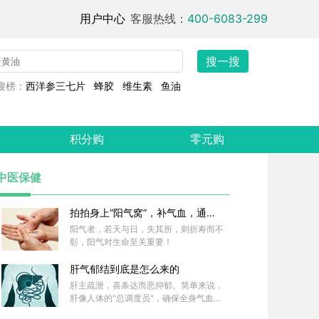
用户中心
客服热线：
400-6083-299
搜一搜
搜榜：
西洋参三七片
蜂胶
维生素
鱼油
积分购
零元购
中医保健
拍拍身上“阳气窝”，补气血，通经
络，全身阳气足！
阳气者，若天与日，失其所，则折寿而不
彰，阳气对生命至关重要！
肝气郁结到底是怎么来的
肝主疏泄，喜条达而恶抑郁。简单来说，
肝像人体的"总调度员"，确保全身气血运
行畅通，情志活动平和稳定。当这种条达