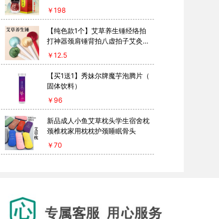
￥
198
【纯色款1个】艾草养生锤经络拍
打神器颈肩锤背拍八虚拍子艾灸捶
按摩敲打棒筋
￥
12.5
【买1送1】秀妹尔牌魔芋泡腾片（
固体饮料）
￥
96
新品成人小鱼艾草枕头学生宿舍枕
颈椎枕家用枕枕护颈睡眠骨头
￥
70