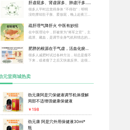
之性受阻，肝气就无法正常运行，形成郁
肝虚屁多、肾虚尿多、肺虚汗多.....
结。
你哪多
很多人平时总觉得身体 “不得劲”：明明
没吃撑却肚子胀、爱放屁，晚上起夜三四
次睡不好，稍微走两步就满头汗，喉咙里
总黏着痰…… 其实这些小毛病，不是 “矫
疏肝理气降肝火 中医有妙招
情”，可能是五脏在悄悄 “报警”！ 今天就
在中医理论中，肝被誉为“将军之官”，主
给大家拆解 5 种最常见的五脏虚损问题
疏泄、藏血，是调节全身气机和情志的核
，每种都对应 1 种经典中成药，看完对照
心器官。现代快节奏的生活和高压的工作
自己的情况，记得收藏备用。
状态，导致越来越多人出现肝气郁结、肝
肥胖的根源在于气虚，活血化瘀才
火旺盛的问题，表现为烦躁易怒、失眠多
是关键！
很多人减肥时试过各种方法，却总是瘦不
梦、头痛目赤、口苦口干等症状。中医在
下来，或者瘦了之后又快速反弹。这很可
调理肝脏方面有着系统且丰富的理论和实
能是因为你没有找到肥胖的真正根源。中
践经验，以下为您详细介绍疏肝理气降肝
医认为，肥胖的本质是虚证，根源在于气
火的中医妙招。
劲元堂商城热卖
虚，而想要成功减肥，活血化瘀才是关键
。
劲元康阿是穴保健液调节机体缓解
局部不适增强健康保健液
￥
198
劲元康 阿是穴外用保健液30ml*
瓶