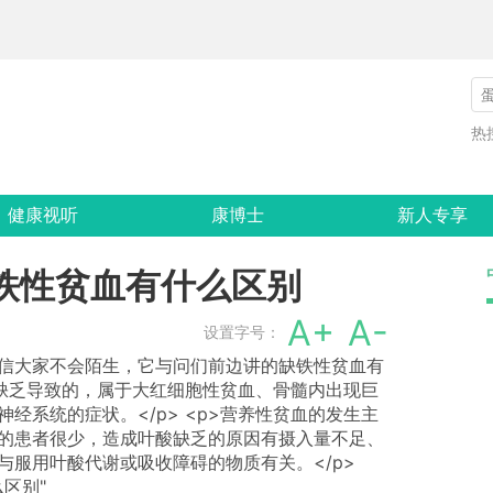
热
健康视听
康博士
新人专享
铁性贫血有什么区别
A+
A-
设置字号：
相信大家不会陌生，它与问们前边讲的缺铁性贫血有
2缺乏导致的，属于大红细胞性贫血、骨髓内出现巨
经系统的症状。</p> <p>营养性贫血的发生主
致的患者很少，造成叶酸缺乏的原因有摄入量不足、
与服用叶酸代谢或吸收障碍的物质有关。</p>
么区别"