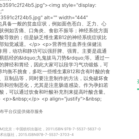
b3591c2f24b5.jpg"><img style="display:
;"
3591c2f24b5.jpg" alt="" width="444"
>营养性贫血也具备一般的贫血症状，例如面色苍白、乏力、心
状例如舌痛、口角炎、食欲不振等；神经系统方面
酸导致的；但是缺乏维生素B12的神经系统症状比
知觉减退。</p> <p>营养性贫血养生保健法
预防作用，动功和静功可以强肝脾、强胃。主要是疏通
的&ldquo;九鬼拔马刀势&rdquo;等。通过一
的脾经和胃经，因此大家可以段学习气功锻炼，可
营养均衡不挑食，多吃一些维生素B12和含有叶酸的食
、豆制品等，同时要注意制作的方法，以免破坏食
防和控制恶化，尤其是注意肠道感染。作为孕妇若
酸，可以通过饮食和叶酸补充剂来提高叶酸含量。
p;</p> <p align="justify">&nbsp;
布平台仅提供储存服务
京：中国纺织出版社，2011.ISBN 978-7-5537-5637-0
