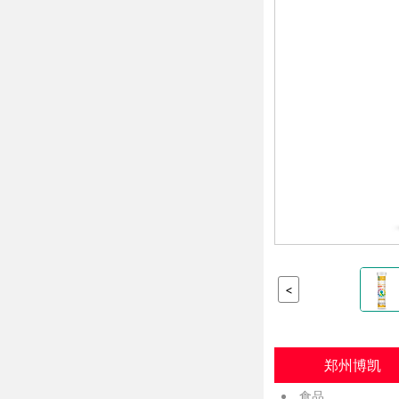
<
郑州博凯
食品