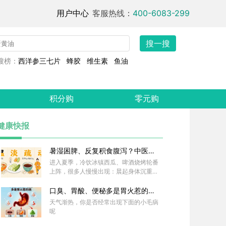
用户中心
客服热线：
400-6083-299
搜一搜
搜榜：
西洋参三七片
蜂胶
维生素
鱼油
积分购
零元购
健康快报
暑湿困脾、反复积食腹泻？中医教
你护好脾胃阳气，安稳度过炎夏！
进入夏季，冷饮冰镇西瓜、啤酒烧烤轮番
上阵，很多人慢慢出现：晨起身体沉重、
饭后腹胀嗳气、大便粘腻冲不干净、食欲
差、手脚冰凉、拉肚子腹泻等。这些症状
口臭、胃酸、便秘多是胃火惹的祸
不是简单的“夏季胃口差、肠胃不好”，而
，教你一个穴灭“胃火”
天气渐热，你是否经常出现下面的小毛病
是暑湿困脾、寒凉伤阳——你的脾胃正在
呢
被悄悄透支。