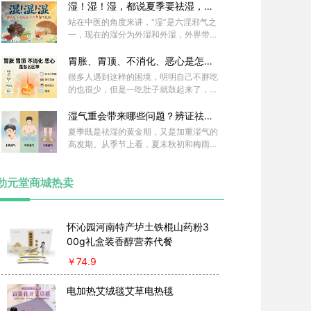
湿！湿！湿，都说夏季要祛湿，中
医帮你巧祛湿
站在中医的角度来讲，“湿”是六淫邪气之
一，现在的湿分为外湿和外湿，外界带明
显潮湿的环境因素，如雨季、久居水畔，
属于外湿；而因为生活习惯如饮食不当或
胃胀、胃顶、不消化、恶心是怎么
者脾虚运化无力导致的水液代谢失常，属
回事
很多人遇到这样的困境，明明自己不胖吃
于内湿气。
的也很少，但是一吃肚子就鼓起来了，像
气球一样，这到底是怎么回事呢?
湿气重会带来哪些问题？辨证祛湿
，告别困重、油腻、虚胖
夏季既是祛湿的黄金期，又是加重湿气的
高发期。从季节上看，夏末秋初和梅雨季
节是湿气的主场；从地域上看，华南、西
南等地气候温暖潮湿，是湿证的高发区。
劲元堂商城热卖
怀沁园河南特产垆土铁棍山药粉3
00g礼盒装香醇营养代餐
￥
74.9
电加热艾绒毯艾草电热毯