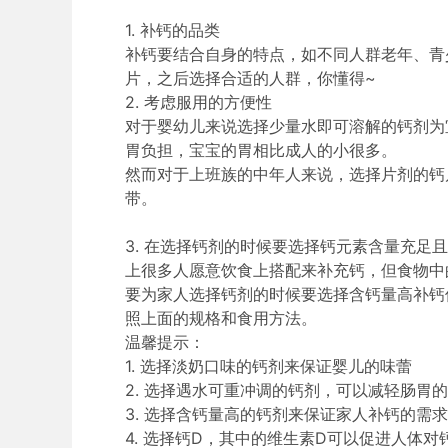
1.
补钙的品类
补钙要结合自身的特点，如不同人群老年、青
片，之后选择合适的人群，你懂得~
2.
考虑服用的方便性
对于婴幼儿来说选择少量水即可溶解的钙剂为
胃负担，宝宝的胃相比成人的小很多。
然而对于上班族的中年人来说，选择片剂的钙
带。
3.
在选择钙剂的时候要选择钙元素含量充足
上很多人愿意饮食上搭配来补充钙，但食物中
要为家人选择钙剂的时候要选择含钙量高补钙
照上面的规格和食用方法。
温馨提示：
1.
选择淡奶口味的钙剂来保证婴儿的味蕾
2.
选择遇水可重冲调的钙剂，可以减轻肠胃
3.
选择含钙量高的钙剂来保证家人补钙的需
4.
选择钙D，其中的维生素D可以促进人体对