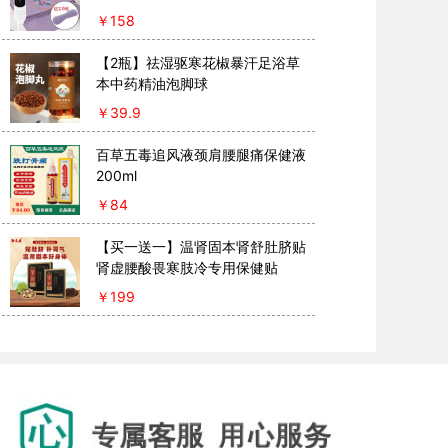
￥
158
【2瓶】祛湿驱寒花椒暴汗足浴草
本中药精油泡脚球
￥
39.9
百草五毒追风液颈肩腰腿痛保健液
200ml
￥
84
【买一送一】温肾固本肾舒肚脐贴
肾虚腰酸畏寒肢冷专用保健贴
￥
199