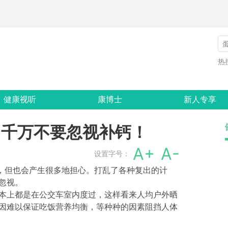
热
健康视听
康博士
新人专享
，千万不要忽视补钙！
A+
A-
设置字号：
”，但也会产生很多地担心。打乱了各种复出的计
忽视。
本上都是在公交车室内度过，这样看来人均户外晒
因难以保证吃饭营养均衡，等种种的因素阻挡人体