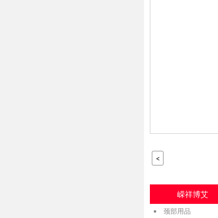
<
嵘祥博艾
颈部用品