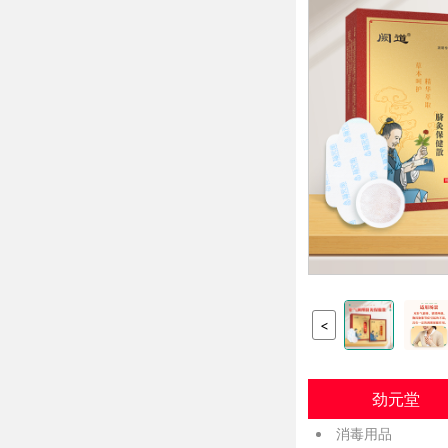
<
劲元堂
消毒用品