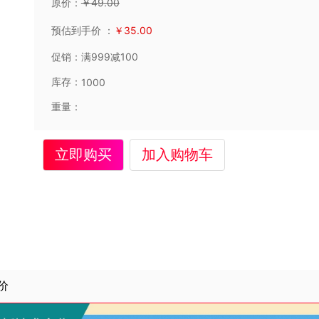
原价：
￥
49
.00
预估到手价
：
￥
35
.00
促销：
满999减100
库存：
1000
重量：
立即购买
加入购物车
价