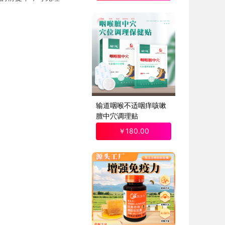
输道咽喉不适咽痒咳嗽
膻中穴调理贴
￥
180
.00