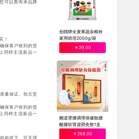
)您可以查询本品牌
创阔牌全麦果蔬杂粮粉
家用烘培2000g/袋
买！
确保客户收到的货
￥
39
.00
上同样主流新品一
质量保证。劲元堂
确保客户收到的货
上同样主流新品一
阙道肾腰调理保健散腰
酸腿软肾虚脐灸散1盒
￥
268
.00
好的前提下，可无理