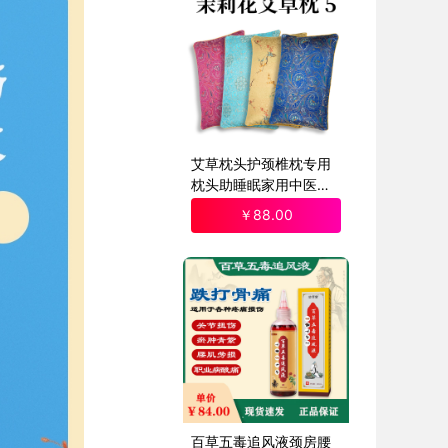
艾草枕头护颈椎枕专用
枕头助睡眠家用中医养
生护颈艾枕
￥
88
.00
百草五毒追风液颈房腰