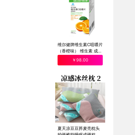
维尔健牌维生素C咀嚼片
（香橙味） 维生素 成人
1.2gx60片
￥
98
.00
夏天凉豆豆荞麦壳枕头
护颈椎助睡眠成硬枕午