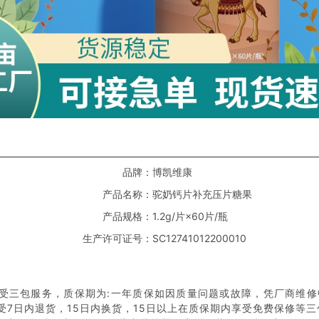
品牌：
博凯维康
产品名称：
驼奶钙片补充压片糖果
产品规格：
1.2g/片×60片/瓶
生产许可证号：
SC12741012200010
受三包服务，质保期为:一年质保如因质量问题或故障，凭厂商维修
受7日内退货，15日内换货，15日以上在质保期内享受免费保修等三