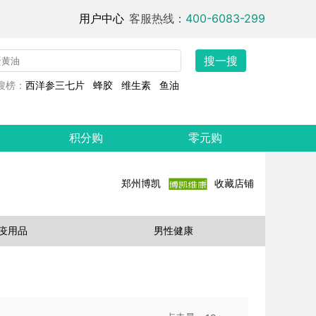
用户中心
客服热线：
400-6083-299
搜一搜
搜榜：
西洋参三七片
蜂胶
维生素
鱼油
积分购
零元购
郑州博凯
收藏店铺
疫用品
男性健康