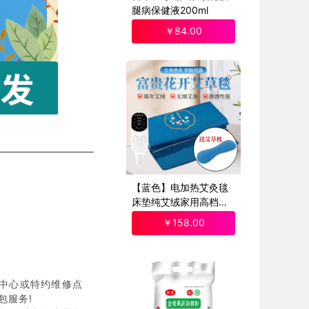
腿病保健液200ml
￥
84
.00
【蓝色】电加热艾灸毯
床垫纯艾绒家用高档加
热垫
￥
158
.00
中心或特约维修点
包服务!