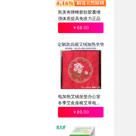
凯美奇牌蜂胶软胶囊增
强体质提高免疫力正品
￥
68
.00
电加热艾绒坐垫办公室
冬季艾灸座椅艾草电子
久坐椅子垫
￥
89
.00