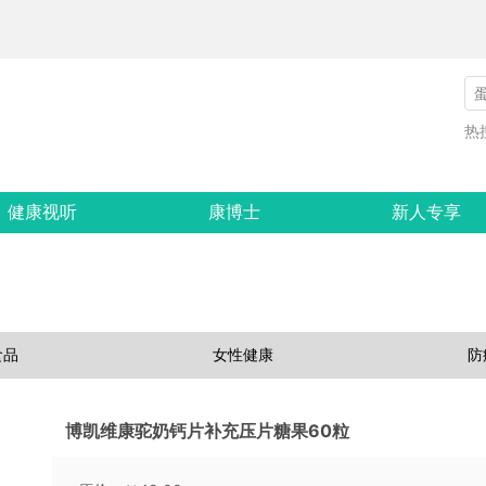
热
健康视听
康博士
新人专享
食品
女性健康
防
博凯维康驼奶钙片补充压片糖果60粒