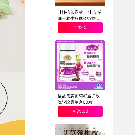
【柿柿如意款1个】艾草
锤子养生按摩经络捶背
敲打棒拍打八虚
￥
12
.5
福益德牌葡萄籽当归玫
瑰软胶囊单盒60粒
￥
89
.00