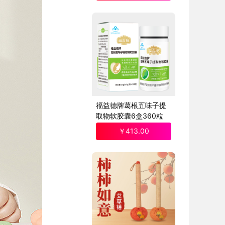
福益德牌葛根五味子提
取物软胶囊6盒360粒
￥
413
.00