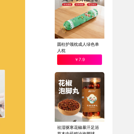
圆柱护颈枕成人绿色单
人枕
￥
7
.9
祛湿驱寒花椒暴汗足浴
草本中药精油泡脚球