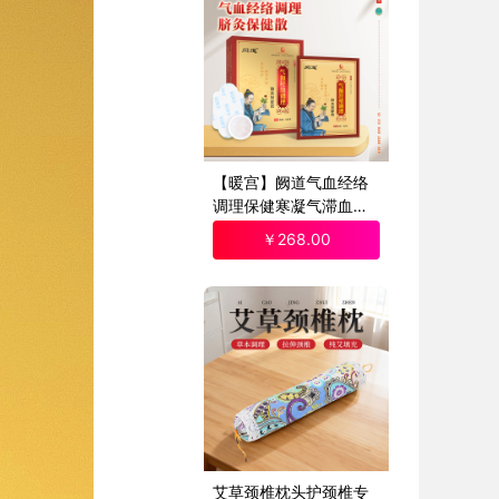
【暖宫】阙道气血经络
调理保健寒凝气滞血瘀
痛经脐灸散1盒
￥
268
.00
艾草颈椎枕头护颈椎专