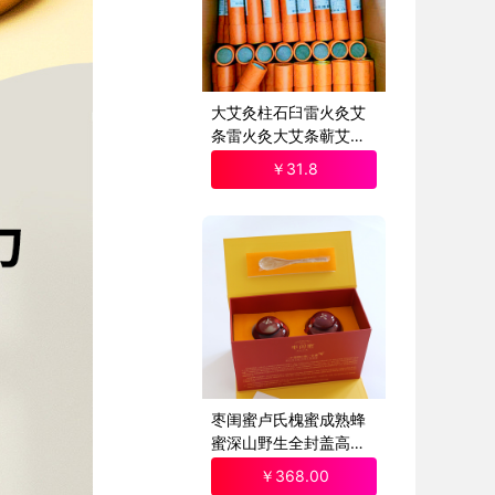
大艾灸柱石臼雷火灸艾
条雷火灸大艾条蕲艾雷
火灸艾条石磨雷火灸
￥
31
.8
枣闺蜜卢氏槐蜜成熟蜂
蜜深山野生全封盖高端
礼品钧瓷礼盒 2罐装
￥
368
.00