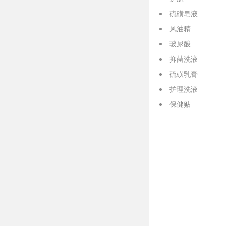
硫磺皂液
风油精
玻尿酸
抑菌洗液
硫磺乳膏
护理洗液
保健贴