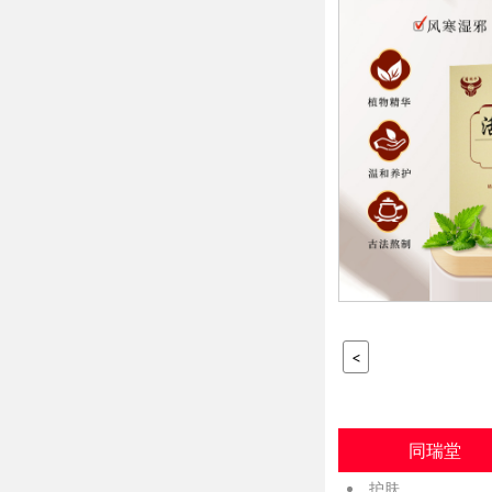
<
同瑞堂
护肤