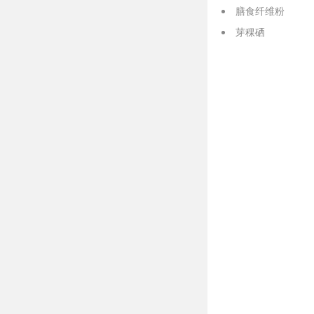
膳食纤维粉
芽稞硒