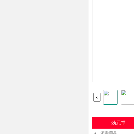
<
劲元堂
消毒用品