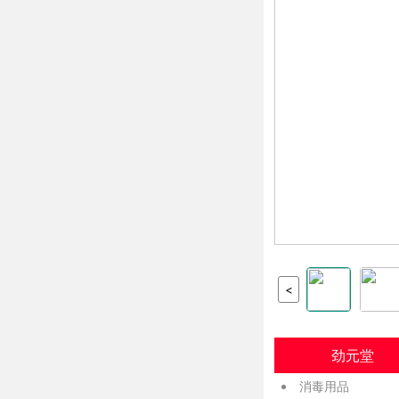
<
劲元堂
消毒用品