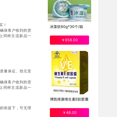
买！
冰藻饮60g*30个/箱
确保客户收到的货
上同样主流新品一
￥
858
.00
质量保证。劲元堂
确保客户收到的货
上同样主流新品一
博凯维康维生素E软胶囊
好的前提下，可无理
￥
48
.00