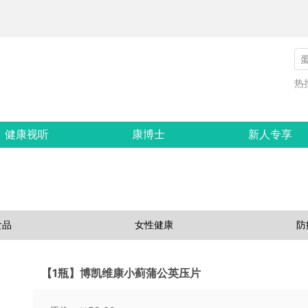
热
健康视听
康博士
新人专享
食品
女性健康
防
【1瓶】博凯维康小蓟蒲公英压片