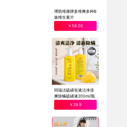
博凯维康牌多维爽多种B
族维生素片
￥
58
.00
同瑞洁硫磺皂液洁净清
爽除螨硫磺液200ml/瓶
￥
29
.9