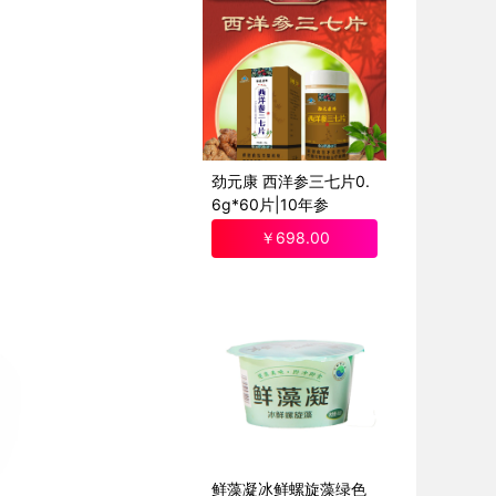
劲元康 西洋参三七片0.
6g*60片|10年参
￥
698
.00
鲜藻凝冰鲜螺旋藻绿色