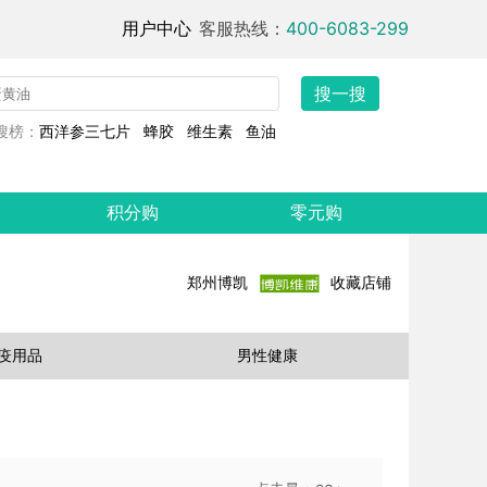
用户中心
客服热线：
400-6083-299
搜一搜
搜榜：
西洋参三七片
蜂胶
维生素
鱼油
积分购
零元购
郑州博凯
收藏店铺
疫用品
男性健康