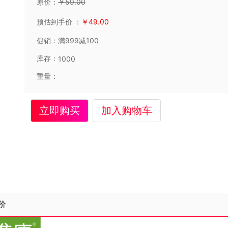
原价：
￥
59
.00
预估到手价
：
￥
49
.00
促销：
满999减100
库存：
1000
重量：
立即购买
加入购物车
价