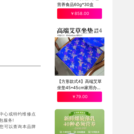
营养食品60g*30盒
￥
858
.00
【方形款式4】高端艾草
坐垫45*45cm家用办公
室座椅垫
￥
79
.00
中心或特约维修点
包服务!
)您可以查询本品牌