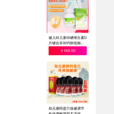
健儿锌儿童锌硒维生素D
片键合非补钙铁抵御力
锌片咀嚼片
￥
168
.00
劲元康阿是穴保健调节
机体缓解局部不适保健