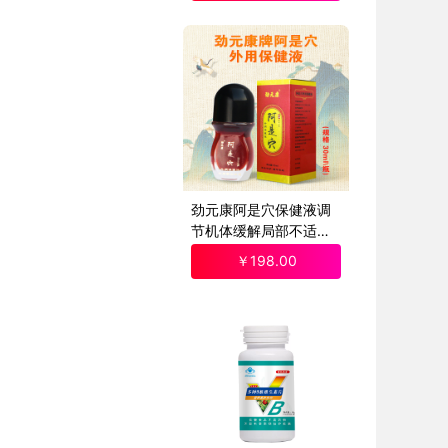
劲元康阿是穴保健液调
节机体缓解局部不适增
强健康保健液
￥
198
.00