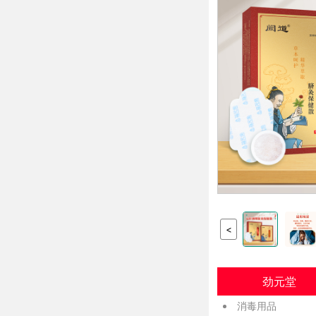
<
劲元堂
消毒用品