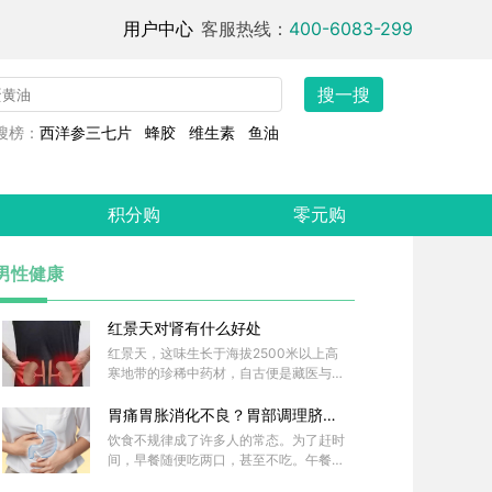
用户中心
客服热线：
400-6083-299
搜一搜
搜榜：
西洋参三七片
蜂胶
维生素
鱼油
积分购
零元购
男性健康
红景天对肾有什么好处
红景天，这味生长于海拔2500米以上高
寒地带的珍稀中药材，自古便是藏医与中
医的瑰宝。在《本草纲目》中，它被誉为
“仙赐草”，红景天味甘、苦，性平，归肺
胃痛胃胀消化不良？胃部调理脐灸
、心经，虽未直接归肾经，却通过调节整
保健散来救场！
饮食不规律成了许多人的常态。为了赶时
体气血运行，间接发挥补肾益精的作用，
间，早餐随便吃两口，甚至不吃。午餐靠
成为肾脏健康的天然盟友。
外卖解决，多是高油高盐的重口味食物。