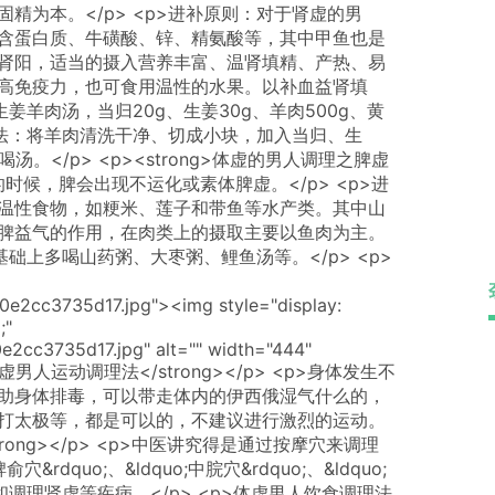
精为本。</p> <p>进补原则：对于肾虚的男
含蛋白质、牛磺酸、锌、精氨酸等，其中甲鱼也是
肾阳，适当的摄入营养丰富、温肾填精、产热、易
高免疫力，也可食用温性的水果。以补血益肾填
生姜羊肉汤，当归20g、生姜30g、羊肉500g、黄
作方法：将羊肉清洗干净、切成小块，加入当归、生
。</p> <p><strong>体虚的男人调理之脾虚
化大的时候，脾会出现不运化或素体脾虚。</p> <p>进
温性食物，如粳米、莲子和带鱼等水产类。其中山
脾益气的作用，在肉类上的摄取主要以鱼肉为主。
基础上多喝山药粥、大枣粥、鲤鱼汤等。</p> <p>
0e2cc3735d17.jpg"><img style="display:
;"
e2cc3735d17.jpg" alt="" width="444"
ong>体虚男人运动调理法</strong></p> <p>身体发生不
助身体排毒，可以带走体内的伊西俄湿气什么的，
打太极等，都是可以的，不建议进行激烈的运动。
strong></p> <p>中医讲究得是通过按摩穴来调理
dquo;、&ldquo;中脘穴&rdquo;、&ldquo;
和调理肾虚等疾病。</p> <p>体虚男人饮食调理法