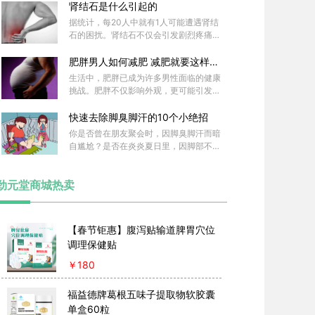
晚餐又常常暴饮暴食，吃得过于饱胀。长
肾结石是什么引起的
期这样，胃部的负担越来越重，消化功能
据统计，每20人中就有1人可能遭遇肾结
也逐渐紊乱。
石的困扰。肾结石不仅会引发剧烈疼痛，
还可能造成肾功能损伤，甚至威胁生命。
那么，肾结石究竟是如何形成的？哪些因
肥胖男人如何减肥 减肥就要这样运
素在暗中推动结石的生成呢？让我们一起
动
生活中，肥胖已成为许多男性面临的健康
来了解一下吧！
挑战。肥胖不仅影响外观，更可能引发健
康问题，比如高血压、高血脂、睡眠呼吸
暂停等与肥胖有关。那么，肥胖男人该如
快速去除脚臭脚汗的10个小绝招
何减肥呢？让我们一起来了解一下吧。
你是否曾在朋友聚会时，因脚臭脚汗而暗
自尴尬？是否在炎炎夏日里，因脚部不适
而烦恼不已？脚臭脚汗不仅影响个人形象
，还可能隐藏着健康隐患。今天就给大家
劲元堂商城热卖
揭秘10个快速去除脚臭脚汗的小绝招，
让你轻松摆脱尴尬，重拾自信与舒适！
【春节钜惠】腹泻贴输道脾胃穴位
调理保健贴
￥
180
福益德牌葛根五味子提取物软胶囊
单盒60粒