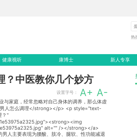
热
健康视听
康博士
新人专享
理？中医教你几个妙方
A+
A-
设置字号：
事业与家庭，经常忽略对自己身体的调养，那么体虚
么调理</strong></p> <p style="text-
理？"
0b1e53975a2325.jpg"><strong><img
1e53975a2325.jpg" alt="" /></strong></a>
肾虚的男人主要表现为腰酸、肢冷、腿软、性功能减退