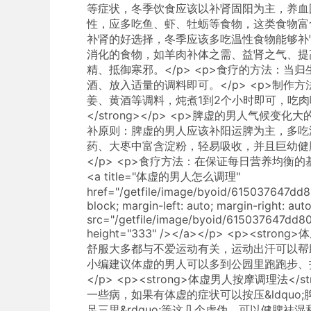
等症状，冬季饮食应该以补肾固阳为主，养血固
性，应多吃鱼、虾、牡蛎等食物，这类食物富
补肾的好选择，冬季应该多吃温性食物能够补
消化的食物，如羊肉补体之需、益肾之气、提
精、抵御寒邪。</p> <p>食疗的方法：当归
酒、放入适量的调料即可。</p> <p>制
姜、黄酒等调料，炖煮1到2个小时即可，吃肉喝汤
</strong></p> <p>脾虚的男人气候变
补原则：脾虚的男人应该补阳运脾为主，多吃
药、大枣中富含淀粉，轻易吸收，并且巨幼健
</p> <p>食疗方法：在保证每日营养均衡的
<a title="体虚的男人怎么调理"
href="/getfile/image/byoid/615037647dd8
block; margin-left: auto; margin-right: auto
src="/getfile/image/byoid/615037647dd80
height="333" /></a></p> <p><str
舒服大多都与不爱运动有关，运动出汗可以帮
小编建议体虚的男人可以多到公园里跑跑步、
</p> <p><strong>体虚男人按摩调理法</
一些病，如果有体虚的症状可以按压&ldquo;脾俞穴&r
足三里&rdquo;等这几个虚伪，可以健脾祛湿