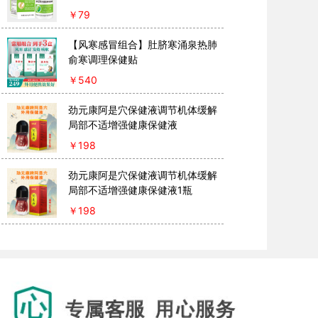
￥
79
【风寒感冒组合】肚脐寒涌泉热肺
俞寒调理保健贴
￥
540
劲元康阿是穴保健液调节机体缓解
局部不适增强健康保健液
￥
198
劲元康阿是穴保健液调节机体缓解
局部不适增强健康保健液1瓶
￥
198