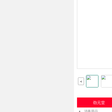
<
劲元堂
消毒用品