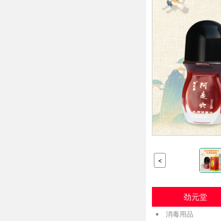
<
劲元堂
消毒用品