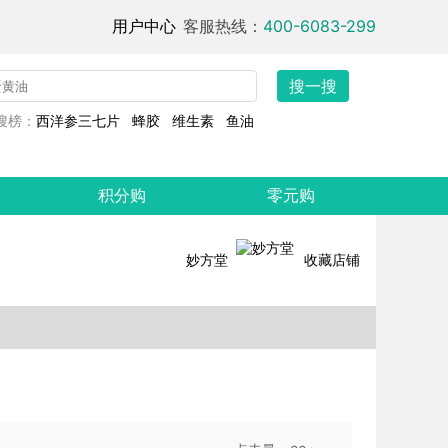
用户中心
客服热线：
400-6083-299
搜一搜
搜榜：
西洋参三七片
蜂胶
维生素
鱼油
积分购
零元购
妙方堂
收藏店铺