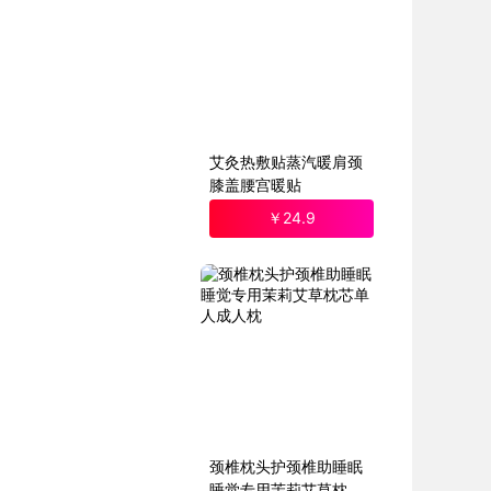
艾灸热敷贴蒸汽暖肩颈
膝盖腰宫暖贴
￥
24
.9
颈椎枕头护颈椎助睡眠
睡觉专用茉莉艾草枕芯