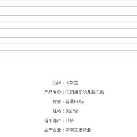
品牌：
同新堂
产品名称：
疝消康婴幼儿脐疝贴
材质：
普通PU膜
规格：
9贴/盒
适用部位：
肚脐
生产企业：
河南宣康药业