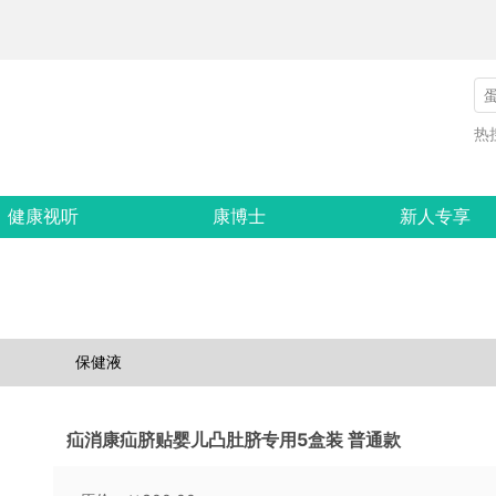
热
健康视听
康博士
新人专享
保健液
疝消康疝脐贴婴儿凸肚脐专用5盒装 普通款