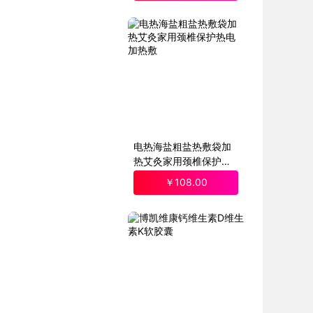
电热海盐粗盐热敷袋加
热艾灸家用颈椎保护热
电加热敷
￥
108
.00