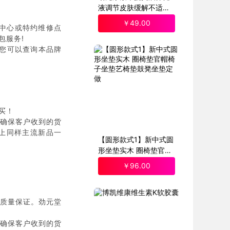
液调节皮肤缓解不适外
用
￥
49
.00
中心或特约维修点
包服务!
)您可以查询本品牌
买！
确保客户收到的货
上同样主流新品一
【圆形款式1】新中式圆
形坐垫实木 圈椅垫官帽
椅子坐垫艺椅垫鼓凳坐
￥
96
.00
垫定做
质量保证。劲元堂
确保客户收到的货