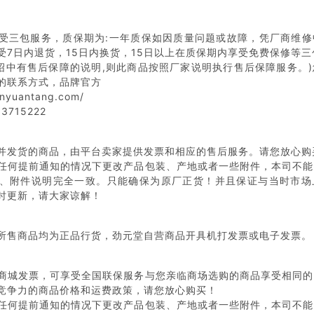
受三包服务，质保期为:一年质保如因质量问题或故障，凭厂商维修
受7日内退货，15日内换货，15日以上在质保期内享受免费保修等三
介绍中有售后保障的说明,则此商品按照厂家说明执行售后保障服务。
的联系方式，品牌官方
inyuantang.com/
3715222
并发货的商品，由平台卖家提供发票和相应的售后服务。请您放心购
任何提前通知的情况下更改产品包装、产地或者一些附件，本司不能
、附件说明完全一致。只能确保为原厂正货！并且保证与当时市场
时更新，请大家谅解！
所售商品均为正品行货，劲元堂自营商品开具机打发票或电子发票。
商城发票，可享受全国联保服务与您亲临商场选购的商品享受相同的
竞争力的商品价格和运费政策，请您放心购买！
任何提前通知的情况下更改产品包装、产地或者一些附件，本司不能