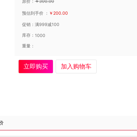
原价：
￥
300
.00
预估到手价
：
￥
200
.00
促销：
满999减100
库存：
1000
重量：
立即购买
加入购物车
价