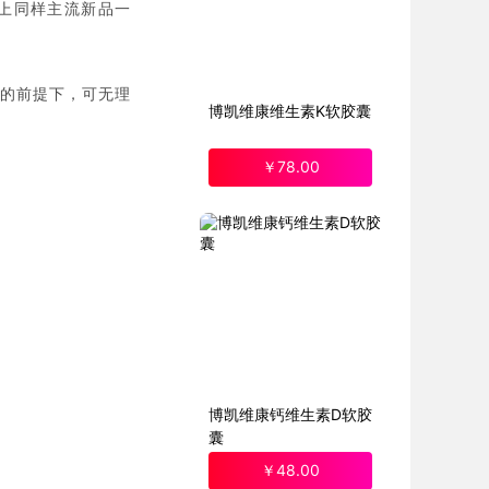
上同样主流新品一
好的前提下，可无理
博凯维康维生素K软胶囊
￥
78
.00
博凯维康钙维生素D软胶
囊
￥
48
.00