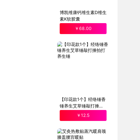
博凯维康钙维生素D维生
素K软胶囊
￥
68
.00
【印花款1个】经络锤香
锤养生艾草锤敲打捶拍
打养生锤
￥
12
.5