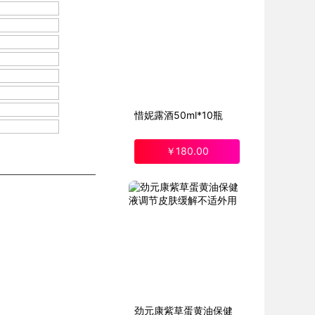
惜妮露酒50ml*10瓶
￥
180
.00
劲元康紫草蛋黄油保健