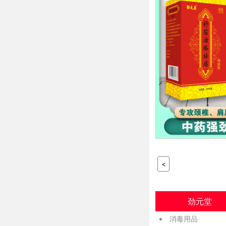
<
劲元堂
消毒用品