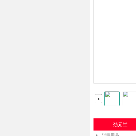
<
劲元堂
消毒用品