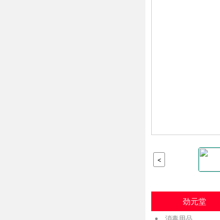
<
劲元堂
消毒用品