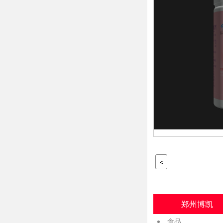
<
郑州博凯
食品