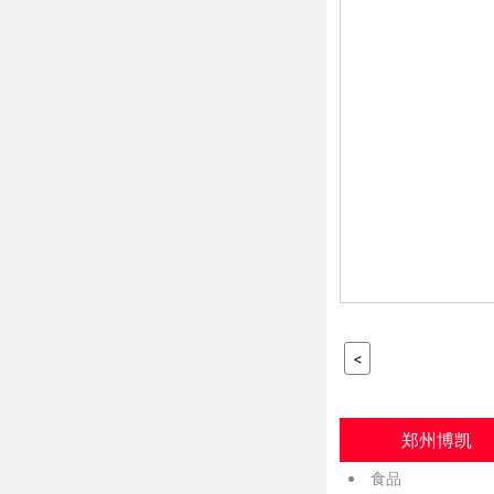
<
郑州博凯
食品