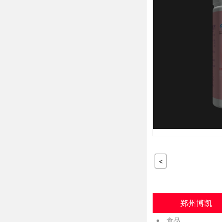
<
郑州博凯
食品