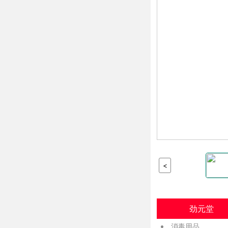
<
劲元堂
消毒用品