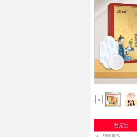
<
劲元堂
消毒用品