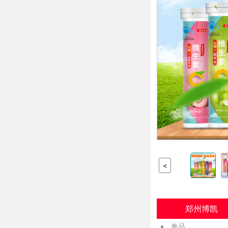
<
郑州博凯
食品