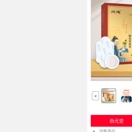
<
劲元堂
消毒用品