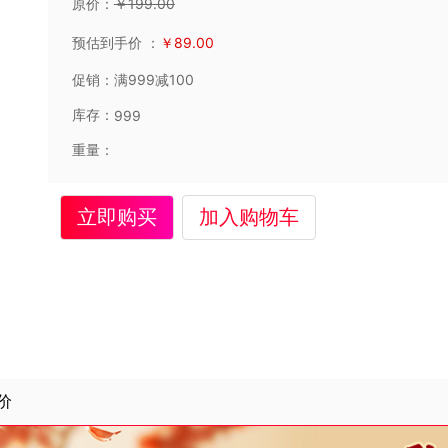
原价：
￥
199
.00
预估到手价
：
￥
89
.00
促销：
满999减100
库存：
999
重量：
立即购买
加入购物车
价