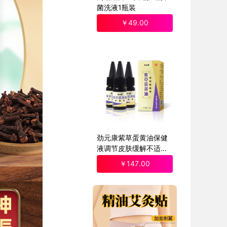
菌洗液1瓶装
￥
49
.00
劲元康紫草蛋黄油保健
液调节皮肤缓解不适外
用|3瓶装
￥
147
.00