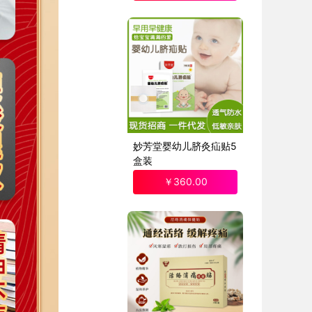
妙芳堂婴幼儿脐灸疝贴5
盒装
￥
360
.00