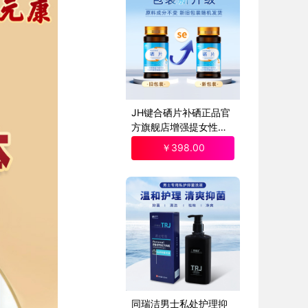
JH键合硒片补硒正品官
方旗舰店增强提女性免
疫抗有机非麦芽硒hpv
￥
398
.00
同瑞洁男士私处护理抑