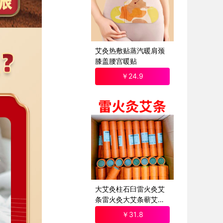
艾灸热敷贴蒸汽暖肩颈
膝盖腰宫暖贴
￥
24
.9
大艾灸柱石臼雷火灸艾
条雷火灸大艾条蕲艾雷
火灸艾条石磨雷火灸
￥
31
.8