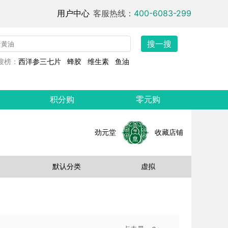
用户中心
客服热线：
400-6083-299
搜一搜
搜榜：
西洋参三七片
蜂胶
维生素
鱼油
积分购
零元购
劲元堂
收藏店铺
默认分类
虚拟