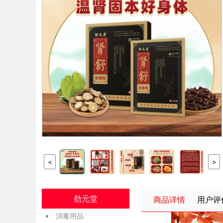
<
>
劲元堂
商品详情
用户评
消毒用品