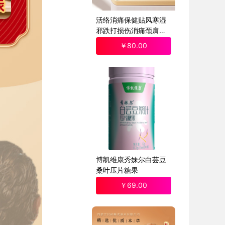
活络消痛保健贴风寒湿
邪跌打损伤消痛颈肩腰
腿关节贴1盒装
￥
80
.00
博凯维康秀妹尔白芸豆
桑叶压片糖果
￥
69
.00