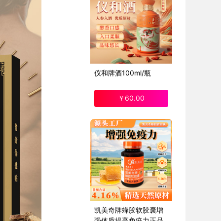
仪和牌酒100ml/瓶
￥
60
.00
凯美奇牌蜂胶软胶囊增
强体质提高免疫力正品