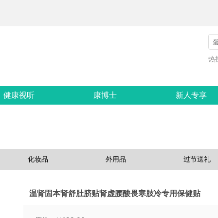
热
健康视听
康博士
新人专享
化妆品
外用品
过节送礼
温肾固本肾舒肚脐贴肾虚腰酸畏寒肢冷专用保健贴