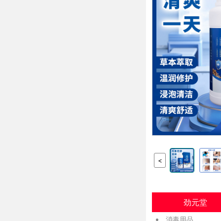
<
劲元堂
消毒用品